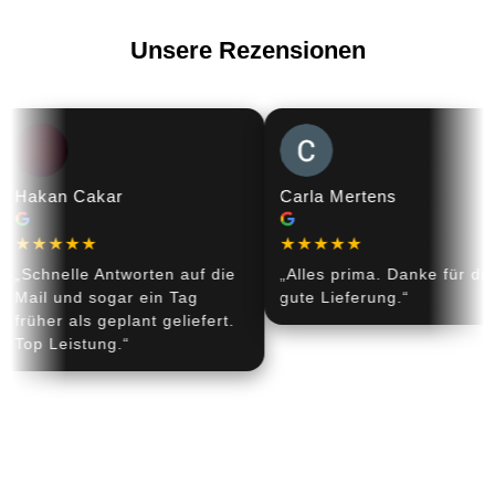
Unsere Rezensionen
Hakan Cakar
Carla Mertens
★★★★★
★★★★★
„Schnelle Antworten auf die
„Alles prima. Danke für die
Mail und sogar ein Tag
gute Lieferung.“
früher als geplant geliefert.
Top Leistung.“