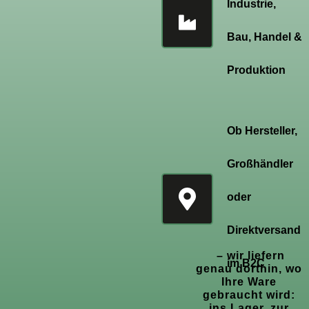
Industrie,
Bau, Handel &
Produktion
Ob Hersteller,
Großhändler
oder
Direktversand
– wir liefern
im B2C
genau dorthin, wo
Ihre Ware
gebraucht wird:
ins Lager, zur