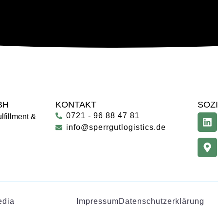
BH
KONTAKT
SOZ
0721 - 96 88 47 81
lfillment &
info@sperrgutlogistics.de
edia
Impressum
Datenschutzerklärung